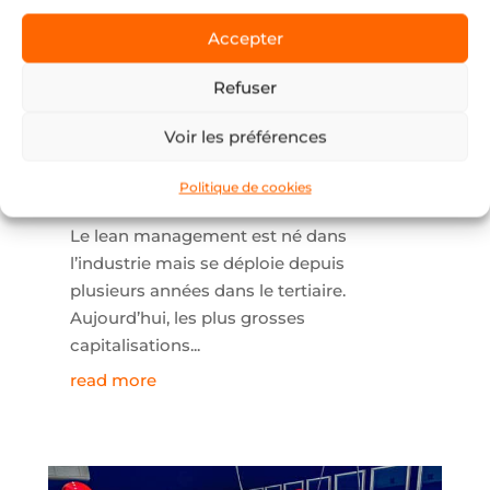
Accepter
Refuser
Lean Office ou peut on
faire du Lean dans le
Voir les préférences
tertiaire ?
Politique de cookies
28 July 2023
|
Info Lean
Le lean management est né dans
l’industrie mais se déploie depuis
plusieurs années dans le tertiaire.
Aujourd’hui, les plus grosses
capitalisations...
read more