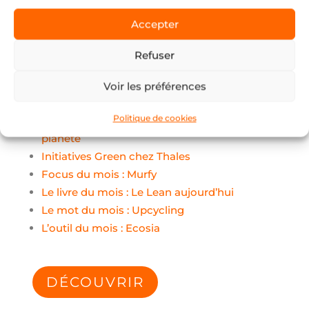
Accepter
Apiletter Juin 2022
Refuser
Et si nous parlions Lean & Green ?
Lean Planète Centric
Voir les préférences
Green Escape Game
Politique de cookies
L’impact des méthodes Lean sur notre
planète
Initiatives Green chez Thales
Focus du mois : Murfy
Le livre du mois : Le Lean aujourd’hui
Le mot du mois : Upcycling
L’outil du mois : Ecosia
DÉCOUVRIR