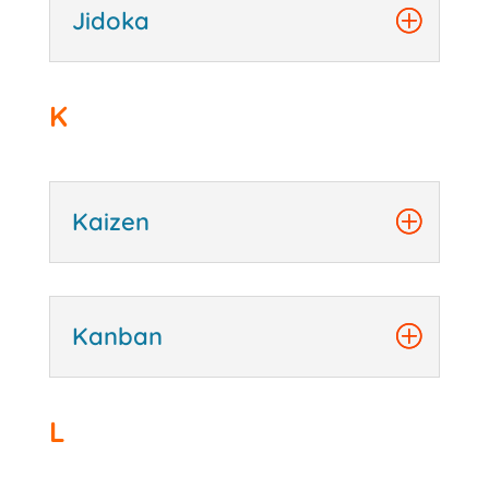
Jidoka
K
Kaizen
Kanban
L