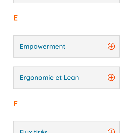
E
Empowerment
Ergonomie et Lean
F
Flux tirés