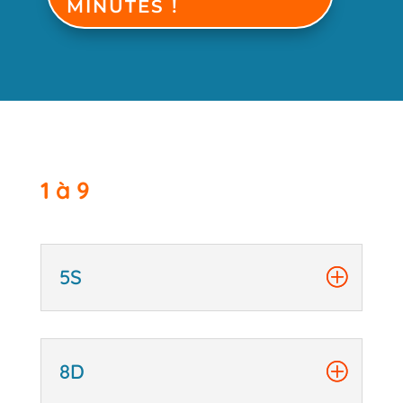
MINUTES !
1 à 9
5S
8D