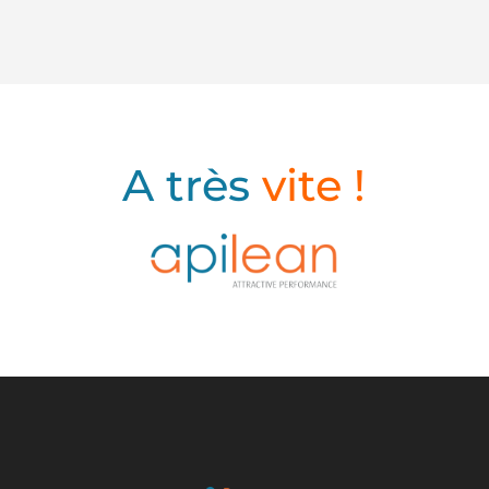
A
A très
vite !