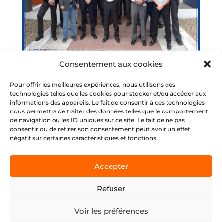
Consentement aux cookies
Journée de Partage : Club Lean France chez
Pour offrir les meilleures expériences, nous utilisons des
Alstom
technologies telles que les cookies pour stocker et/ou accéder aux
Nouvelle journée d’échange et de partage
informations des appareils. Le fait de consentir à ces technologies
autour d’un thème qui nous passionne tous : le
nous permettra de traiter des données telles que le comportement
de navigation ou les ID uniques sur ce site. Le fait de ne pas
Lean et l’excellence opérationnelle ! Les 3 juin
consentir ou de retirer son consentement peut avoir un effet
dernier a eu lieu une nouvelle rencontre
négatif sur certaines caractéristiques et fonctions.
du Club Lean France chez Alstom avec des
acteurs importants de la...
Accepter
Refuser
Voir les préférences