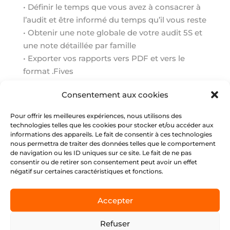
• Définir le temps que vous avez à consacrer à
l’audit et être informé du temps qu’il vous reste
• Obtenir une note globale de votre audit 5S et
une note détaillée par famille
• Exporter vos rapports vers PDF et vers le
format .Fives
• Importer les audits 5S faits sur d’autres
Consentement aux cookies
appareils dans le format .Fives
• Envoyer d’un clic l’audit par mail aux
Pour offrir les meilleures expériences, nous utilisons des
destinataires pré-enregistrés
technologies telles que les cookies pour stocker et/ou accéder aux
informations des appareils. Le fait de consentir à ces technologies
• Lire l’audit dans la langue de réception
nous permettra de traiter des données telles que le comportement
de navigation ou les ID uniques sur ce site. Le fait de ne pas
Disponible en 4 langues : English – français –
consentir ou de retirer son consentement peut avoir un effet
négatif sur certaines caractéristiques et fonctions.
español – Português
Accepter
Refuser