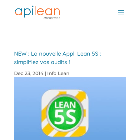
NEW : La nouvelle Appli Lean 5S :
simplifiez vos audits !
Dec 23, 2014
|
Info Lean