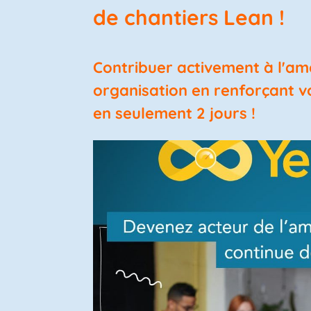
de chantiers Lean !
Contribuer activement à l'am
organisation en renforçant v
en seulement 2 jours !