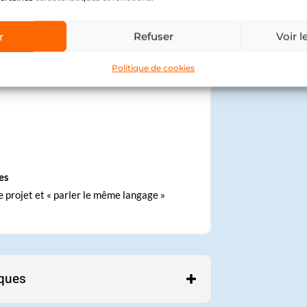
 pédagogiques
r
Refuser
Voir l
Politique de cookies
es
e projet et « parler le même langage »
ques