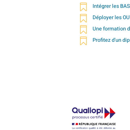
Intégrer les BA

Déployer les O

Une formation d

Profitez d'un d
