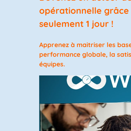
opérationnelle grâc
seulement 1 jour !
Apprenez à maitriser les bas
performance globale, la satisf
équipes.