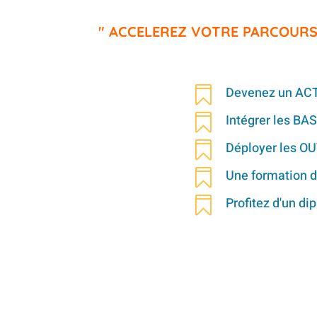
" ACCELEREZ VOTRE PARCOUR
Devenez un ACTE

Intégrer les B

Déployer les O

Une formation d

Profitez d'un d
