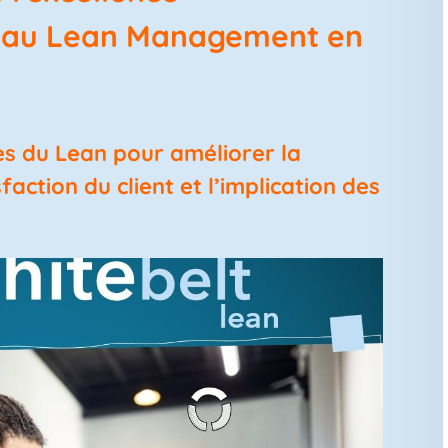
e au Lean Management en
es du Lean pour améliorer la
action du client et l’implication des