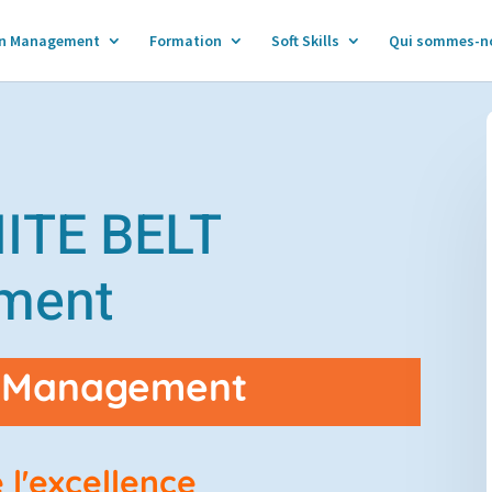
n Management
Formation
Soft Skills
Qui sommes-n
ITE BELT
ment
an Management
 l'excellence