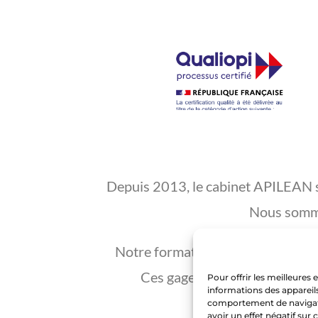
Depuis 2013, le cabinet APILEAN s’e
Nous somme
Notre formation
Green Belt Lean
Ces gages de qualité récompe
Pour offrir les meilleures
informations des appareils
Profitez d’une 
comportement de navigatio
avoir un effet négatif sur 