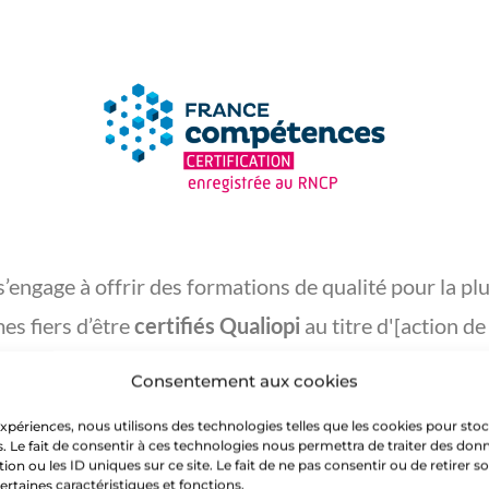
ngage à offrir des formations de qualité pour la plus
s fiers d’être
certifiés Qualiopi
au titre d'[action de
Consentement aux cookies
 Manufacturing
est
certifiée au RNCP
de France Com
nsent nos parcours de formation, notre ingénierie p
 expériences, nous utilisons des technologies telles que les cookies pour sto
. Le fait de consentir à ces technologies nous permettra de traiter des donn
prise en charge par votre OPCO pour l’ensemble de
n ou les ID uniques sur ce site. Le fait de ne pas consentir ou de retirer
certaines caractéristiques et fonctions.