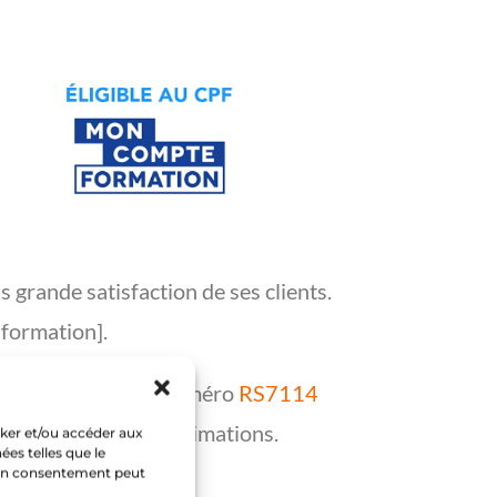
 grande satisfaction de ses clients.
 formation].
pétences sous le numéro
RS7114
édagogique et nos animations.
cker et/ou accéder aux
ées telles que le
 nos formations.
 son consentement peut