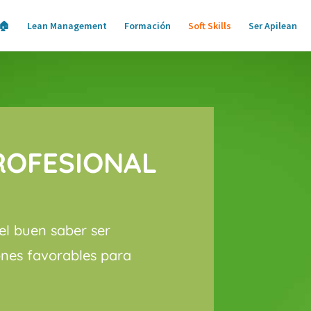
🏠
Lean Management
Formación
Soft Skills
Ser Apilean
ROFESIONAL
 el buen saber ser
iones favorables para