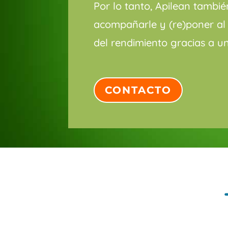
Por lo tanto, Apilean tambié
acompañarle y (re)poner al
del rendimiento gracias a 
CONTACTO