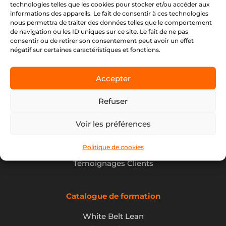
Nous vous accompagnons pour mener à bien vos
technologies telles que les cookies pour stocker et/ou accéder aux
informations des appareils. Le fait de consentir à ces technologies
projets grâce à des prestations à forte valeur
nous permettra de traiter des données telles que le comportement
ajoutée.
de navigation ou les ID uniques sur ce site. Le fait de ne pas
consentir ou de retirer son consentement peut avoir un effet
négatif sur certaines caractéristiques et fonctions.
Accueil
Lean Management
Accepter
Formation Lean Management
Refuser
Soft Skills
Voir les préférences
Politique RSE
Références
Politique de cookies
Témoignages Clients
Catalogue de formation
White Belt Lean