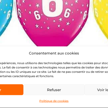
Consentement aux cookies
 expériences, nous utilisons des technologies telles que les cookies pour sto
. Le fait de consentir à ces technologies nous permettra de traiter des donn
n ou les ID uniques sur ce site. Le fait de ne pas consentir ou de retirer
certaines caractéristiques et fonctions.
r
Refuser
Voir l
ontribuent tous les jours à la réussite et à l’épanouissement
familles bien sûr !
#
happy
🎉
💥
🍾
🎈
Politique de cookies