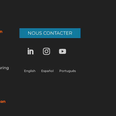
n
NOUS CONTACTER
uring
English
Español
Português
ean